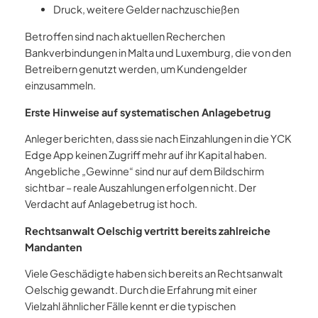
Druck, weitere Gelder nachzuschießen
Betroffen sind nach aktuellen Recherchen
Bankverbindungen in Malta und Luxemburg, die von den
Betreibern genutzt werden, um Kundengelder
einzusammeln.
Erste Hinweise auf systematischen Anlagebetrug
Anleger berichten, dass sie nach Einzahlungen in die YCK
Edge App keinen Zugriff mehr auf ihr Kapital haben.
Angebliche „Gewinne“ sind nur auf dem Bildschirm
sichtbar – reale Auszahlungen erfolgen nicht. Der
Verdacht auf Anlagebetrug ist hoch.
Rechtsanwalt Oelschig vertritt bereits zahlreiche
Mandanten
Viele Geschädigte haben sich bereits an Rechtsanwalt
Oelschig gewandt. Durch die Erfahrung mit einer
Vielzahl ähnlicher Fälle kennt er die typischen