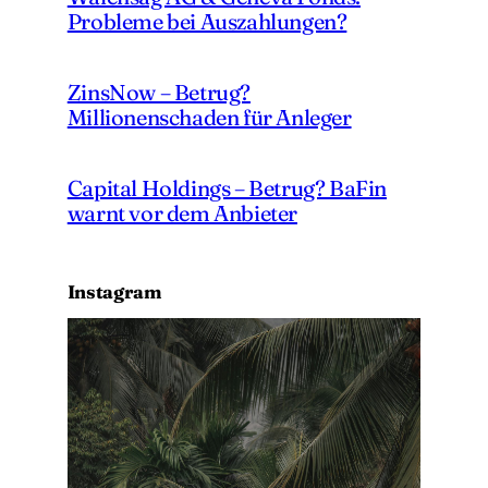
Probleme bei Auszahlungen?
ZinsNow – Betrug?
Millionenschaden für Anleger
Capital Holdings – Betrug? BaFin
warnt vor dem Anbieter
Instagram