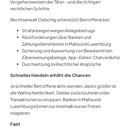
Vorgehensweisen der Täter – und die richtigen
rechtlichen Schritte.
Rechtsanwalt Oelschig unterstützt Betroffene bei:
Strafanzeigen wegen Anlagebetrugs
Rückforderungen über Banken und
Zahlungsdienstleister in Malta und Luxemburg
Sicherung und Auswertung von Beweismitteln
(Überweisungsbelege, App-Daten, Chatverläufe)
Durchsetzung zivilrechtlicher Ansprüche
Schnelles Handeln erhöht die Chancen
Je schneller Betroffene aktiv werden, desto größer ist
die Wahrscheinlichkeit, Gelder zurückzuholen oder
Transaktionen zu stoppen. Banken in Malta und
Luxemburg können nur innerhalb kurzer Fristen
reagieren.
Fazit