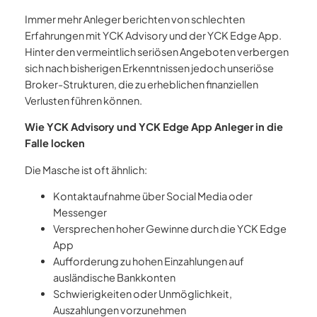
Immer mehr Anleger berichten von schlechten
Erfahrungen mit YCK Advisory und der YCK Edge App.
Hinter den vermeintlich seriösen Angeboten verbergen
sich nach bisherigen Erkenntnissen jedoch unseriöse
Broker-Strukturen, die zu erheblichen finanziellen
Verlusten führen können.
Wie YCK Advisory und YCK Edge App Anleger in die
Falle locken
Die Masche ist oft ähnlich:
Kontaktaufnahme über Social Media oder
Messenger
Versprechen hoher Gewinne durch die YCK Edge
App
Aufforderung zu hohen Einzahlungen auf
ausländische Bankkonten
Schwierigkeiten oder Unmöglichkeit,
Auszahlungen vorzunehmen