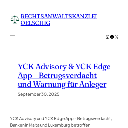
Zum
Inhalt
RECHTSANWALTSKANZLEI
springen
OELSCHIG
Instagram
Facebo
X
YCK Advisory & YCK Edge
App – Betrugsverdacht
und Warnung für Anleger
September 30, 2025
YCK Advisory und YCK Edge App – Betrugsverdacht,
Banken in Malta und Luxemburg betroffen