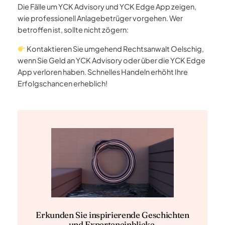
Die Fälle um YCK Advisory und YCK Edge App zeigen,
wie professionell Anlagebetrüger vorgehen. Wer
betroffen ist, sollte nicht zögern:
Kontaktieren Sie umgehend Rechtsanwalt Oelschig,
wenn Sie Geld an YCK Advisory oder über die YCK Edge
App verloren haben. Schnelles Handeln erhöht Ihre
Erfolgschancen erheblich!
Erkunden Sie inspirierende Geschichten
und Experteneinblicke.