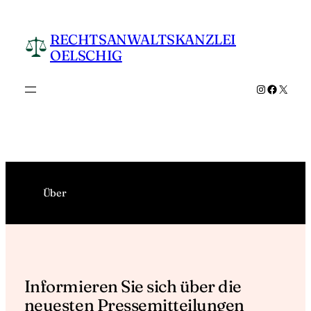
Zum
Inhalt
RECHTSANWALTSKANZLEI
springen
OELSCHIG
Instagram
Facebo
X
Über
Informieren Sie sich über die
neuesten Pressemitteilungen