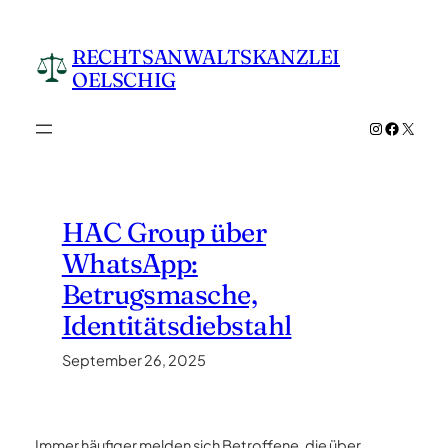
Zum
Inhalt
RECHTSANWALTSKANZLEI
springen
OELSCHIG
Instagram
Facebo
X
HAC Group über
WhatsApp:
Betrugsmasche,
Identitätsdiebstahl
September 26, 2025
Immer häufiger melden sich Betroffene, die über