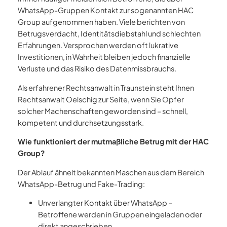
WhatsApp-Gruppen Kontakt zur sogenannten HAC
Group aufgenommen haben. Viele berichten von
Betrugsverdacht, Identitätsdiebstahl und schlechten
Erfahrungen. Versprochen werden oft lukrative
Investitionen, in Wahrheit bleiben jedoch finanzielle
Verluste und das Risiko des Datenmissbrauchs.
Als erfahrener Rechtsanwalt in Traunstein steht Ihnen
Rechtsanwalt Oelschig zur Seite, wenn Sie Opfer
solcher Machenschaften geworden sind – schnell,
kompetent und durchsetzungsstark.
Wie funktioniert der mutmaßliche Betrug mit der HAC
Group?
Der Ablauf ähnelt bekannten Maschen aus dem Bereich
WhatsApp-Betrug und Fake-Trading:
Unverlangter Kontakt über WhatsApp –
Betroffene werden in Gruppen eingeladen oder
direkt angeschrieben.