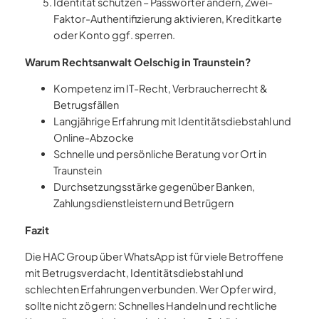
Identität schützen – Passwörter ändern, Zwei-
Faktor-Authentifizierung aktivieren, Kreditkarte
oder Konto ggf. sperren.
Warum Rechtsanwalt Oelschig in Traunstein?
Kompetenz im IT-Recht, Verbraucherrecht &
Betrugsfällen
Langjährige Erfahrung mit Identitätsdiebstahl und
Online-Abzocke
Schnelle und persönliche Beratung vor Ort in
Traunstein
Durchsetzungsstärke gegenüber Banken,
Zahlungsdienstleistern und Betrügern
Fazit
Die HAC Group über WhatsApp ist für viele Betroffene
mit Betrugsverdacht, Identitätsdiebstahl und
schlechten Erfahrungen verbunden. Wer Opfer wird,
sollte nicht zögern: Schnelles Handeln und rechtliche