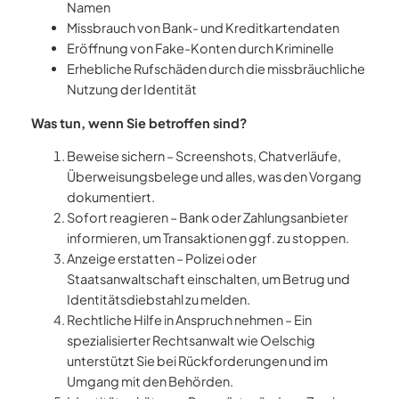
Namen
Missbrauch von Bank- und Kreditkartendaten
Eröffnung von Fake-Konten durch Kriminelle
Erhebliche Rufschäden durch die missbräuchliche
Nutzung der Identität
Was tun, wenn Sie betroffen sind?
Beweise sichern – Screenshots, Chatverläufe,
Überweisungsbelege und alles, was den Vorgang
dokumentiert.
Sofort reagieren – Bank oder Zahlungsanbieter
informieren, um Transaktionen ggf. zu stoppen.
Anzeige erstatten – Polizei oder
Staatsanwaltschaft einschalten, um Betrug und
Identitätsdiebstahl zu melden.
Rechtliche Hilfe in Anspruch nehmen – Ein
spezialisierter Rechtsanwalt wie Oelschig
unterstützt Sie bei Rückforderungen und im
Umgang mit den Behörden.