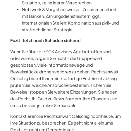
Situation, keine leeren Versprechen.
Netzwerk & Vorgehensweise – Zusammenarbeit
mit Banken, Zahlungsdienstleistern, ggf.
internationalen Stellen; Kombination aus zivil- und
strafrechtlicher Strategie.
Fazit: Jetzt noch Schaden sichern!
Wenn Sie über die YCK Advisory App betroffen sind
oder waren, zögern Sie nicht – die Gruppe wird
geschlossen, viele Informationswege und
Beweisstücke drohen verloren zu gehen. Rechtsanwalt
Oelschig bietet Ihnen eine sofortige Ersteinschätzung –
prüfen Sie, welche Ansprüche bestehen, sichern Sie
Beweise, stoppen Sie weitere Einzahlungen. Sie haben
das Recht, Ihr Geld zurückzufordern. Ihre Chancen sind
umso besser, je früher Sie handeln.
Kontaktieren Sie Rechtsanwalt Oelschig noch heute, um
Ihre Situation zu besprechen. Es geht nicht allein ums
Geld – es geht um Gerechtigkeit.