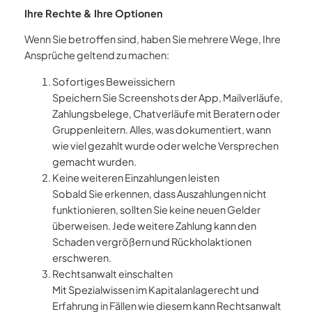
Ihre Rechte & Ihre Optionen
Wenn Sie betroffen sind, haben Sie mehrere Wege, Ihre
Ansprüche geltend zu machen:
Sofortiges Beweissichern
Speichern Sie Screenshots der App, Mailverläufe,
Zahlungsbelege, Chatverläufe mit Beratern oder
Gruppenleitern. Alles, was dokumentiert, wann
wie viel gezahlt wurde oder welche Versprechen
gemacht wurden.
Keine weiteren Einzahlungen leisten
Sobald Sie erkennen, dass Auszahlungen nicht
funktionieren, sollten Sie keine neuen Gelder
überweisen. Jede weitere Zahlung kann den
Schaden vergrößern und Rückholaktionen
erschweren.
Rechtsanwalt einschalten
Mit Spezialwissen im Kapitalanlagerecht und
Erfahrung in Fällen wie diesem kann Rechtsanwalt