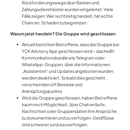
Rückforderungswege über Banken und
Zahlungsdienstleister wurden eingeleitet. Viele
Fälle zeigen: Wer rechtzeitig handelt, hat echte
Chancen, Schaden zu begrenzen.
Warum jetzt handeln? Die Gruppe wird geschlossen
Aktuell berichten Betroffene, dass die Gruppe bei
YCK Advisory App geschlossen wird – das heißt:
Kommunikationskanäle wie Telegram oder
WhatsApp-Gruppen, über die Informationen,
„Assistenten“ und Updates angeboten wurden,
werden deaktiviert. Sobald dies geschieht,
verschwinden oft Beweise und
Anknüpfungspunkte.
Wird die Gruppe geschlossen, haben Betroffene
kaum noch Möglichkeit, über Chatverläufe,
Nachrichten oder Gruppendaten ihre Ansprüche
zu dokumentieren und zu verfolgen. Geldflüsse
sind schwerer zurückzuverfolgen.