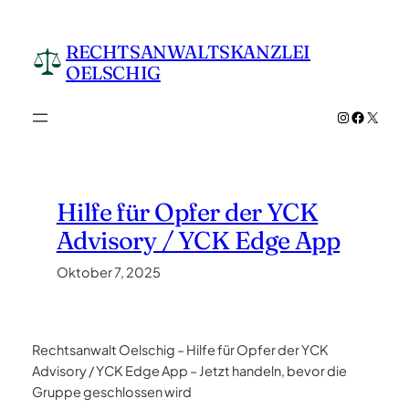
Zum
Inhalt
RECHTSANWALTSKANZLEI
springen
OELSCHIG
Instagram
Facebo
X
Hilfe für Opfer der YCK
Advisory / YCK Edge App
Oktober 7, 2025
Rechtsanwalt Oelschig – Hilfe für Opfer der YCK
Advisory / YCK Edge App – Jetzt handeln, bevor die
Gruppe geschlossen wird