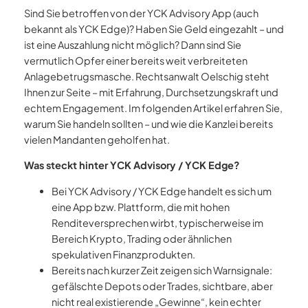
Sind Sie betroffen von der YCK Advisory App (auch
bekannt als YCK Edge)? Haben Sie Geld eingezahlt – und
ist eine Auszahlung nicht möglich? Dann sind Sie
vermutlich Opfer einer bereits weit verbreiteten
Anlagebetrugsmasche. Rechtsanwalt Oelschig steht
Ihnen zur Seite – mit Erfahrung, Durchsetzungskraft und
echtem Engagement. Im folgenden Artikel erfahren Sie,
warum Sie handeln sollten – und wie die Kanzlei bereits
vielen Mandanten geholfen hat.
Was steckt hinter YCK Advisory / YCK Edge?
Bei YCK Advisory / YCK Edge handelt es sich um
eine App bzw. Plattform, die mit hohen
Renditeversprechen wirbt, typischerweise im
Bereich Krypto, Trading oder ähnlichen
spekulativen Finanzprodukten.
Bereits nach kurzer Zeit zeigen sich Warnsignale:
gefälschte Depots oder Trades, sichtbare, aber
nicht real existierende „Gewinne“, kein echter