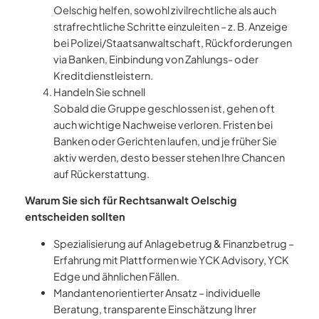
Oelschig helfen, sowohl zivilrechtliche als auch
strafrechtliche Schritte einzuleiten – z. B. Anzeige
bei Polizei/Staatsanwaltschaft, Rückforderungen
via Banken, Einbindung von Zahlungs- oder
Kreditdienstleistern.
Handeln Sie schnell
Sobald die Gruppe geschlossen ist, gehen oft
auch wichtige Nachweise verloren. Fristen bei
Banken oder Gerichten laufen, und je früher Sie
aktiv werden, desto besser stehen Ihre Chancen
auf Rückerstattung.
Warum Sie sich für Rechtsanwalt Oelschig
entscheiden sollten
Spezialisierung auf Anlagebetrug & Finanzbetrug –
Erfahrung mit Plattformen wie YCK Advisory, YCK
Edge und ähnlichen Fällen.
Mandantenorientierter Ansatz – individuelle
Beratung, transparente Einschätzung Ihrer