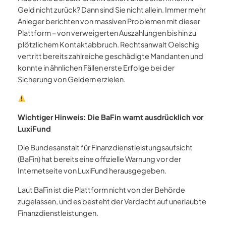
Geld nicht zurück? Dann sind Sie nicht allein. Immer mehr
Anleger berichten von massiven Problemen mit dieser
Plattform – von verweigerten Auszahlungen bis hin zu
plötzlichem Kontaktabbruch. Rechtsanwalt Oelschig
vertritt bereits zahlreiche geschädigte Mandanten und
konnte in ähnlichen Fällen erste Erfolge bei der
Sicherung von Geldern erzielen.
Wichtiger Hinweis: Die BaFin warnt ausdrücklich vor
LuxiFund
Die Bundesanstalt für Finanzdienstleistungsaufsicht
(BaFin) hat bereits eine offizielle Warnung vor der
Internetseite von LuxiFund herausgegeben.
Laut BaFin ist die Plattform nicht von der Behörde
zugelassen, und es besteht der Verdacht auf unerlaubte
Finanzdienstleistungen.