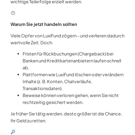
wichtige Teilerfolge erzielt werden.
Warum Sie jetzt handeln sollten
Viele Opfer von LuxiFund zögern – und verlieren dadurch
wertvolle Zeit. Doch:
Fristen für Rückbuchungen (Chargeback) bei
Banken und Kreditkartenanbietern laufen schnell
ab.
Plattformen wie LuxiFund löschen oder verändern
Inhalte (z. B. Konten, Chatverläufe,
Transaktionsdaten).
Beweise können verloren gehen, wenn Sie nicht
rechtzeitig gesichert werden.
Je früher Sie tätig werden, desto größer ist die Chance,
Ihr Geld zu retten.