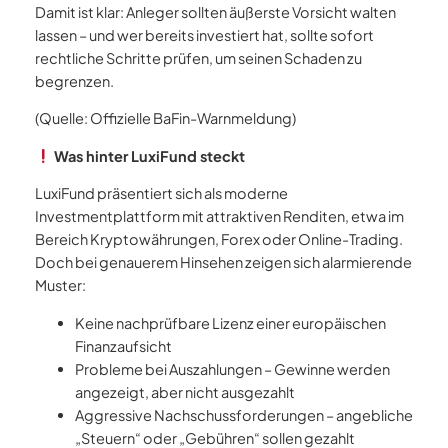
Damit ist klar: Anleger sollten äußerste Vorsicht walten
lassen – und wer bereits investiert hat, sollte sofort
rechtliche Schritte prüfen, um seinen Schaden zu
begrenzen.
(Quelle: Offizielle BaFin-Warnmeldung)
Was hinter LuxiFund steckt
LuxiFund präsentiert sich als moderne
Investmentplattform mit attraktiven Renditen, etwa im
Bereich Kryptowährungen, Forex oder Online-Trading.
Doch bei genauerem Hinsehen zeigen sich alarmierende
Muster:
Keine nachprüfbare Lizenz einer europäischen
Finanzaufsicht
Probleme bei Auszahlungen – Gewinne werden
angezeigt, aber nicht ausgezahlt
Aggressive Nachschussforderungen – angebliche
„Steuern“ oder „Gebühren“ sollen gezahlt