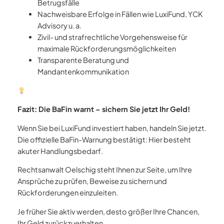
Betrugsfälle
Nachweisbare Erfolge in Fällen wie LuxiFund, YCK
Advisory u. a.
Zivil- und strafrechtliche Vorgehensweise für
maximale Rückforderungsmöglichkeiten
Transparente Beratung und
Mandantenkommunikation
Fazit: Die BaFin warnt – sichern Sie jetzt Ihr Geld!
Wenn Sie bei LuxiFund investiert haben, handeln Sie jetzt.
Die offizielle BaFin-Warnung bestätigt: Hier besteht
akuter Handlungsbedarf.
Rechtsanwalt Oelschig steht Ihnen zur Seite, um Ihre
Ansprüche zu prüfen, Beweise zu sichern und
Rückforderungen einzuleiten.
Je früher Sie aktiv werden, desto größer Ihre Chancen,
Ihr Geld zurückzuerhalten.