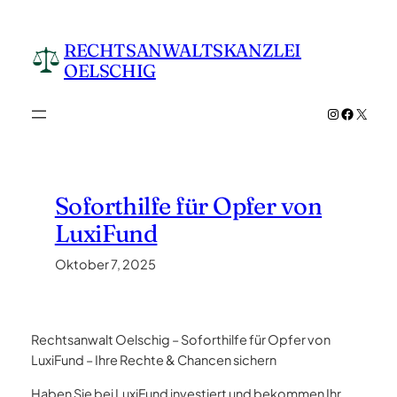
Zum
Inhalt
RECHTSANWALTSKANZLEI
springen
OELSCHIG
Instagram
Facebo
X
Soforthilfe für Opfer von
LuxiFund
Oktober 7, 2025
Rechtsanwalt Oelschig – Soforthilfe für Opfer von
LuxiFund – Ihre Rechte & Chancen sichern
Haben Sie bei LuxiFund investiert und bekommen Ihr